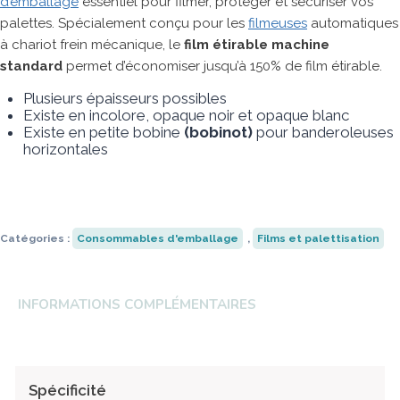
d’emballage
essentiel pour filmer, protéger et sécuriser vos
palettes. Spécialement conçu pour les
filmeuses
automatiques
Robopac
Universal Robots
Anser
Strapack
à chariot frein mécanique, le
film étirable machine
Transpak
HSM
Fischbein
Ripack
standard
permet d’économiser jusqu’à 150% de film étirable.
Plusieurs épaisseurs possibles
Existe en incolore, opaque noir et opaque blanc
Existe en petite bobine
(bobinot)
pour banderoleuses
horizontales
Catégories :
Consommables d'emballage
,
Films et palettisation
INFORMATIONS COMPLÉMENTAIRES
Spécificité