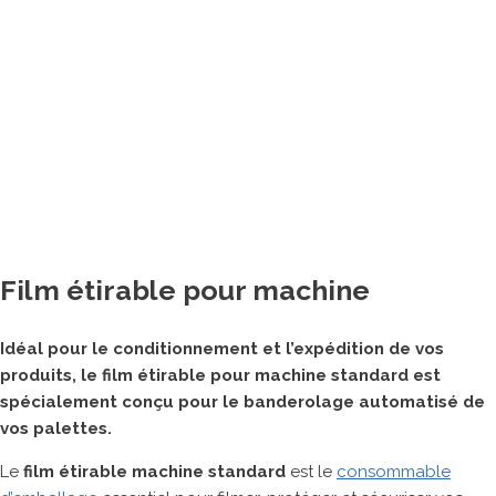
Banderoleuses
Tables de cerclage
Cercleuses portatives
Adhésiveuses
Machine de matelassage
Imprimantes à jet d’encre
Machines de fermeture agro-alimentaires
Autres matériels pour emballage
Film étirable pour machine
ROBOTS COLLABORATIFS
Idéal pour le conditionnement et l’expédition de vos
produits, le film étirable pour machine standard est
spécialement conçu pour le banderolage automatisé de
vos palettes.
Le
film étirable machine standard
est le
consommable
MARQUES PARTENAIRES