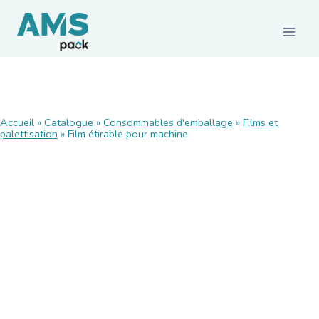
CONSOMMABLES
Accueil
»
Catalogue
»
Consommables d'emballage
»
Films et
palettisation
Films et palettisation
»
Film étirable pour machine
Emballages carton
Rubans adhésifs
Feuillards de cerclage
Calage / protection
Pochettes d’expédition
Emballages agroalimentaires
Emballages durables
MACHINES ET MATÉRIELS