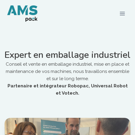
CONSOMMABLES
Expert en emballage industriel
Films et palettisation
Conseil et vente en emballage industriel, mise en place et
Emballages carton
maintenance de vos machines, nous travaillons ensemble
Rubans adhésifs
et sur le long terme.
Feuillards de cerclage
Partenaire et intégrateur Robopac, Universal Robot
Calage / protection
et Votech.
Pochettes d’expédition
Emballages agroalimentaires
Emballages durables
MACHINES ET MATÉRIELS