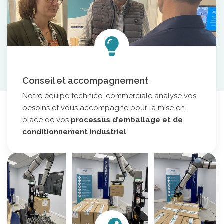
Banderoleuses
Tables de cerclage
Cercleuses portatives
Adhésiveuses
Machine de matelassage
Conseil et accompagnement
Imprimantes à jet d’encre
Notre équipe technico-commerciale analyse vos
Machines de fermeture agro-alimentaires
besoins et vous accompagne pour la mise en
Autres matériels pour emballage
place de vos
processus d’emballage et de
conditionnement industriel
.
ROBOTS COLLABORATIFS
MARQUES PARTENAIRES