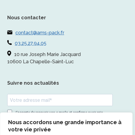
Nous contacter
contact@ams-pack.fr
03.25.27.94.05
10 rue Joseph Marie Jacquard
10600 La Chapelle-Saint-Luc
Suivre nos actualités
J'accepte de recevoir vos e-mails et confirme avoir pris
connaissance de votre politique de confidentialité et
Nous accordons une grande importance à
mentions légales.
votre vie privée
Vous pouvez vous désinscrire à tout moment en cliquant sur le