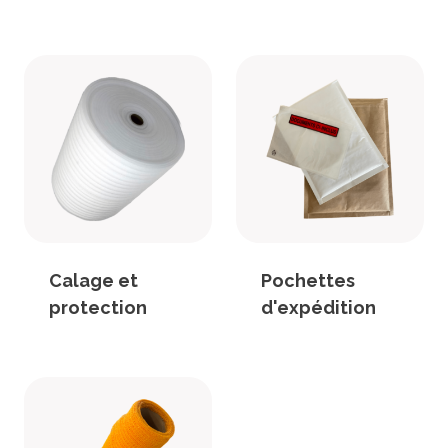
Robopac
Universal Robots
Anser
Strapack
Transpak
HSM
Fischbein
Ripack
Calage et
Pochettes
protection
d'expédition