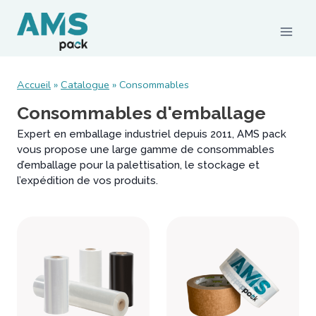
Accueil
»
Catalogue
»
Consommables
CONSOMMABLES
Consommables d'emballage
Films et palettisation
Expert en emballage industriel depuis 2011, AMS pack
vous propose une large gamme de consommables
Emballages carton
d’emballage pour la palettisation, le stockage et
Rubans adhésifs
l’expédition de vos produits.
Feuillards de cerclage
Calage / protection
Pochettes d’expédition
Emballages agroalimentaires
Emballages durables
MACHINES ET MATÉRIELS