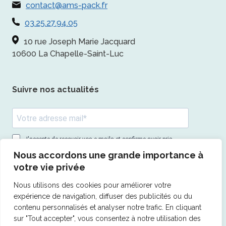
contact@ams-pack.fr
03.25.27.94.05
10 rue Joseph Marie Jacquard
10600 La Chapelle-Saint-Luc
Suivre nos actualités
J'accepte de recevoir vos e-mails et confirme avoir pris
connaissance de votre politique de confidentialité et
Nous accordons une grande importance à
mentions légales.
votre vie privée
Vous pouvez vous désinscrire à tout moment en cliquant sur le
lien présent dans nos emails.
Nous utilisons des cookies pour améliorer votre
expérience de navigation, diffuser des publicités ou du
S'inscrire
contenu personnalisés et analyser notre trafic. En cliquant
sur "Tout accepter", vous consentez à notre utilisation des