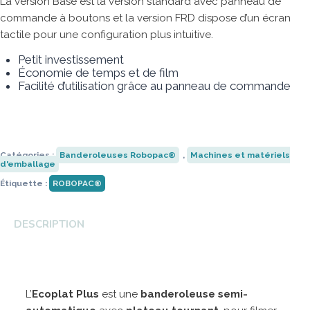
La version Base est la version standard avec panneau de
commande à boutons et la version FRD dispose d’un écran
Robopac
Universal Robots
Anser
Strapack
tactile pour une configuration plus intuitive.
Transpak
HSM
Fischbein
Ripack
Petit investissement
Économie de temps et de film
Facilité d’utilisation grâce au panneau de commande
Catégories :
Banderoleuses Robopac®
,
Machines et matériels
d'emballage
Étiquette :
ROBOPAC®
DESCRIPTION
L’
Ecoplat Plus
est une
banderoleuse semi-