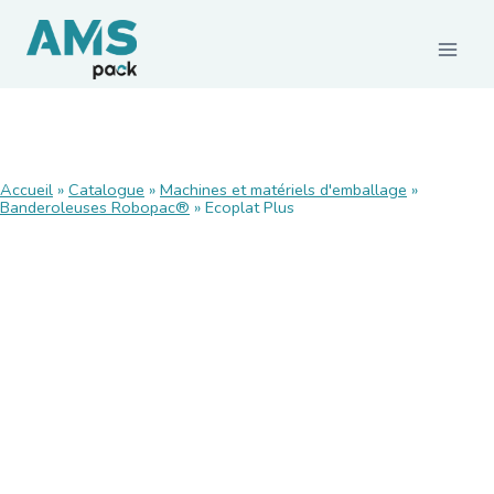
CONSOMMABLES
Accueil
»
Catalogue
»
Machines et matériels d'emballage
»
Banderoleuses Robopac®
Films et palettisation
»
Ecoplat Plus
Emballages carton
Rubans adhésifs
Feuillards de cerclage
Calage / protection
Pochettes d’expédition
Emballages agroalimentaires
Emballages durables
MACHINES ET MATÉRIELS