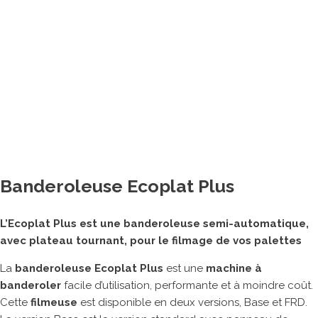
Banderoleuses
Tables de cerclage
Cercleuses portatives
Adhésiveuses
Machine de matelassage
Imprimantes à jet d’encre
Machines de fermeture agro-alimentaires
Autres matériels pour emballage
Banderoleuse Ecoplat Plus
ROBOTS COLLABORATIFS
L’Ecoplat Plus est une banderoleuse semi-automatique,
avec plateau tournant, pour le filmage de vos palettes
La
banderoleuse
Ecoplat Plus
est une
machine à
banderoler
facile d’utilisation, performante et à moindre coût.
Cette
filmeuse
est disponible en deux versions, Base et FRD.
MARQUES PARTENAIRES