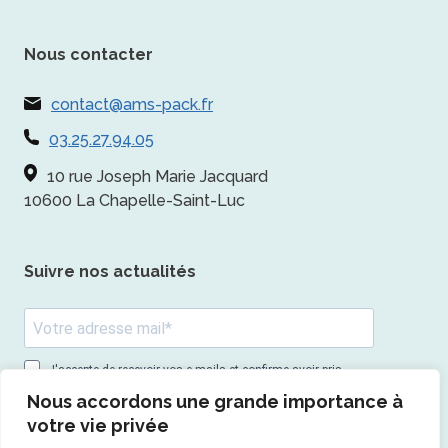
Nous contacter
contact@ams-pack.fr
03.25.27.94.05
10 rue Joseph Marie Jacquard
10600 La Chapelle-Saint-Luc
Suivre nos actualités
J'accepte de recevoir vos e-mails et confirme avoir pris
connaissance de votre politique de confidentialité et
Nous accordons une grande importance à
mentions légales.
votre vie privée
Vous pouvez vous désinscrire à tout moment en cliquant sur le