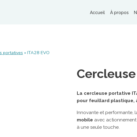
Accueil
À propos
N
MACHINES ET MATÉRIELS
RO
s portatives
»
ITA28 EVO
Banderoleuses
Tables de cerclage
Cercleuse
Cercleuses portatives
Adhésiveuses
Machine de matelassage
La cercleuse portative I
MAR
pour feuillard plastique,
Imprimantes à jet d’encre
R
Machines de fermeture agro-alimentaires
Innovante et performante, 
St
Autres matériels pour emballage
mobile
avec actionnement 
R
à une seule touche.