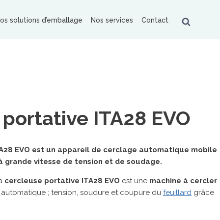
os solutions d’emballage
Nos services
Contact
BOTS COLLABORATIFS
 portative ITA28 EVO
TA28 EVO est un appareil de cerclage automatique mobile
QUES PARTENAIRES
 à grande vitesse de tension et de soudage.
obopac
Universal Robots
Anser
la
cercleuse portative ITA28 EVO
est une
machine à cercler
rapack
Transpak
HSM
Fischbein
automatique ; tension, soudure et coupure du
feuillard
grâce
ipack