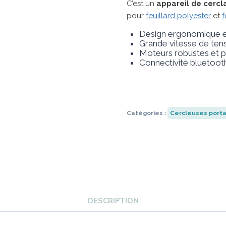
C’est un
appareil de cercl
pour
feuillard polyester
et
f
Design ergonomique et
Grande vitesse de ten
Moteurs robustes et 
Connectivité bluetooth
Catégories :
Cercleuses porta
DESCRIPTION