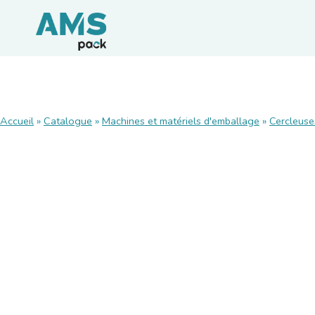
CONSOMMABLES
Accueil
»
Catalogue
»
Machines et matériels d'emballage
»
Cercleuse
Films et palettisation
Emballages carton
Rubans adhésifs
Feuillards de cerclage
Calage / protection
Pochettes d’expédition
Emballages agroalimentaires
Emballages durables