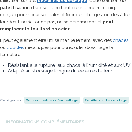
utilisation sur des
machines de cerclage
. Cette solution de
palettisation
dispose d’une haute résistance mécanique
Robopac
Universal Robots
Anser
Strapack
conçue pour sécuriser, caler et fixer des charges lourdes à très
Transpak
HSM
Fischbein
Ripack
lourdes. Il n
e s’allonge pas, ne se déforme pas et
peut
remplacer le feuillard en acier
.
Il peut également être utilisé manuellement, avec des
chapes
ou
boucles
métalliques pour consolider davantage la
fermeture.
Résistant à la rupture, aux chocs, à l’humidité et aux UV
Adapté au stockage longue durée en extérieur
Catégories :
Consommables d'emballage
,
Feuillards de cerclage
INFORMATIONS COMPLÉMENTAIRES