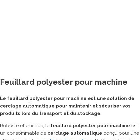
Banderoleuses
Tables de cerclage
Cercleuses portatives
Adhésiveuses
Machine de matelassage
Imprimantes à jet d’encre
Machines de fermeture agro-alimentaires
Autres matériels pour emballage
Feuillard polyester pour machine
ROBOTS COLLABORATIFS
Le feuillard polyester pour machine est une solution de
cerclage automatique pour maintenir et sécuriser vos
produits lors du transport et du stockage.
Robuste et efficace, le
feuillard polyester pour machine
est
un consommable de
cerclage automatique
conçu pour une
MARQUES PARTENAIRES