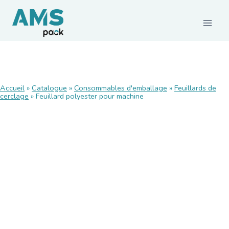
CONSOMMABLES
Accueil
»
Catalogue
»
Consommables d'emballage
»
Feuillards de
cerclage
Films et palettisation
»
Feuillard polyester pour machine
Emballages carton
Rubans adhésifs
Feuillards de cerclage
Calage / protection
Pochettes d’expédition
Emballages agroalimentaires
Emballages durables
MACHINES ET MATÉRIELS