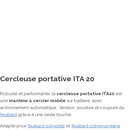
Banderoleuses
Tables de cerclage
Cercleuses portatives
Adhésiveuses
Machine de matelassage
Imprimantes à jet d’encre
Machines de fermeture agro-alimentaires
Autres matériels pour emballage
Cercleuse portative ITA 20
ROBOTS COLLABORATIFS
Robuste et performante, la
cercleuse portative ITA20
est
une
machine à cercler mobile
sur batterie, avec
actionnement automatique ; tension, soudure et coupure du
feuillard
grâce à une seule touche.
Adapté pour
feuillard polyester
et
feuillard polypropylène
MARQUES PARTENAIRES