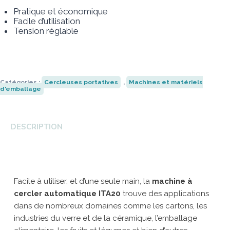
Pratique et économique
Robopac
Universal Robots
Anser
Strapack
Facile d’utilisation
Transpak
HSM
Fischbein
Ripack
Tension réglable
Catégories :
Cercleuses portatives
,
Machines et matériels
d'emballage
DESCRIPTION
Facile à utiliser, et d’une seule main, la
machine à
cercler automatique ITA20
trouve des applications
dans de nombreux domaines comme les cartons, les
industries du verre et de la céramique, l’emballage