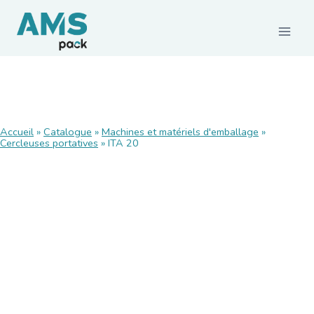
CONSOMMABLES
Accueil
Films et palettisation
»
Catalogue
»
Machines et matériels d'emballage
»
Cercleuses portatives
»
ITA 20
Emballages carton
Rubans adhésifs
Feuillards de cerclage
Calage / protection
Pochettes d’expédition
Emballages agroalimentaires
Emballages durables
MACHINES ET MATÉRIELS