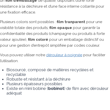
un
film d’emballage
de qualité, disposant d’une forte
résistance à la déchirure et d’une face interne collante pour
Robopac
Universal Robots
Anser
Strapack
une fixation efficace.
Transpak
HSM
Fischbein
Ripack
Plusieurs coloris sont possibles :
film tranparent
pour une
visibilité totale des produits,
film opaque
pour garantir la
confidentialité des produits (champagne ou produits à forte
valeur ajoutée),
film coloré
pour un emballage distinctif ou
pour une gestion d’entrepôt simplifiée par codes couleur.
Vous pouvez utiliser notre
dérouleur à poignée
pour faciliter
l’utilisation.
Biosourcé, composé de matières recyclées et
recyclable
Robuste et résistant à la déchirure
Plusieurs épaisseurs possibles
Existe en mini bobine (
bobinot
) de film avec dérouleur
adéquat