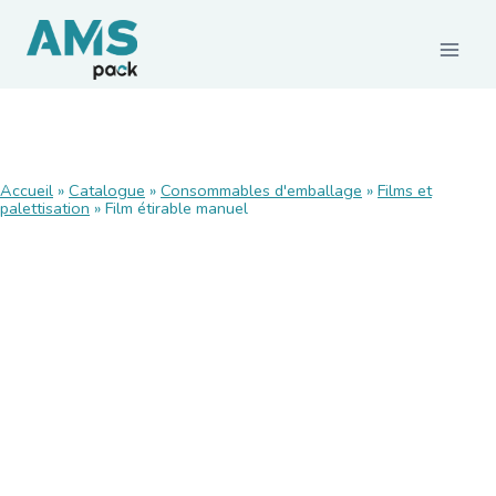
CONSOMMABLES
Accueil
»
Catalogue
»
Consommables d'emballage
»
Films et
palettisation
Films et palettisation
»
Film étirable manuel
Emballages carton
Rubans adhésifs
Feuillards de cerclage
Calage / protection
Pochettes d’expédition
Emballages agroalimentaires
Emballages durables
MACHINES ET MATÉRIELS