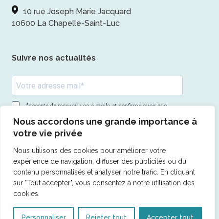
10 rue Joseph Marie Jacquard
10600 La Chapelle-Saint-Luc
Suivre nos actualités
J'accepte de recevoir vos e-mails et confirme avoir pris
connaissance de votre politique de confidentialité et
Nous accordons une grande importance à
mentions légales.
votre vie privée
Vous pouvez vous désinscrire à tout moment en cliquant sur le
lien présent dans nos emails.
Nous utilisons des cookies pour améliorer votre
expérience de navigation, diffuser des publicités ou du
S'inscrire
contenu personnalisés et analyser notre trafic. En cliquant
sur "Tout accepter", vous consentez à notre utilisation des
cookies.
© 2026 AMS pack -
Mentions légales
- Tous droits
Personnaliser
Rejeter tout
Accepter tout