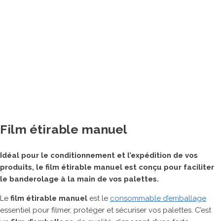
Banderoleuses
Tables de cerclage
Cercleuses portatives
Adhésiveuses
Machine de matelassage
Imprimantes à jet d’encre
Machines de fermeture agro-alimentaires
Autres matériels pour emballage
Film étirable manuel
ROBOTS COLLABORATIFS
Idéal pour le conditionnement et l’expédition de vos
produits, le film étirable manuel est conçu pour faciliter
le banderolage à la main de vos palettes.
Le
film étirable manuel
est le
consommable d’emballage
essentiel pour filmer, protéger et sécuriser vos palettes. C’est
MARQUES PARTENAIRES