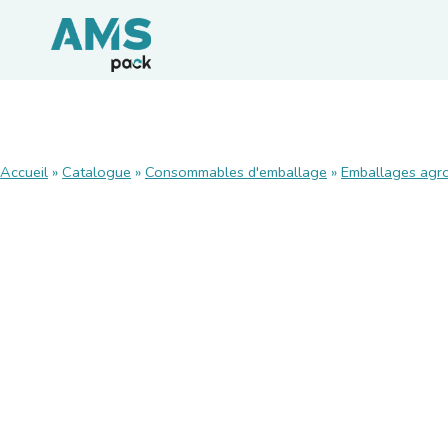
CONSOMMABLES
Accueil
»
Catalogue
»
Consommables d'emballage
»
Emballages agro
Films et palettisation
Emballages carton
Rubans adhésifs
Feuillards de cerclage
Calage / protection
Pochettes d’expédition
Emballages agroalimentaires
Emballages durables