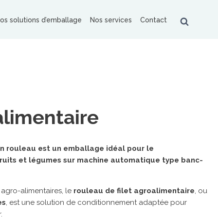
os solutions d’emballage
Nos services
Contact
BOTS COLLABORATIFS
alimentaire
en rouleau est un emballage idéal pour le
QUES PARTENAIRES
ruits et légumes sur machine automatique type banc-
obopac
Universal Robots
Anser
rapack
Transpak
HSM
Fischbein
 agro-alimentaires, le
rouleau de filet agroalimentaire
, ou
ipack
es
, est une solution de conditionnement adaptée pour
.