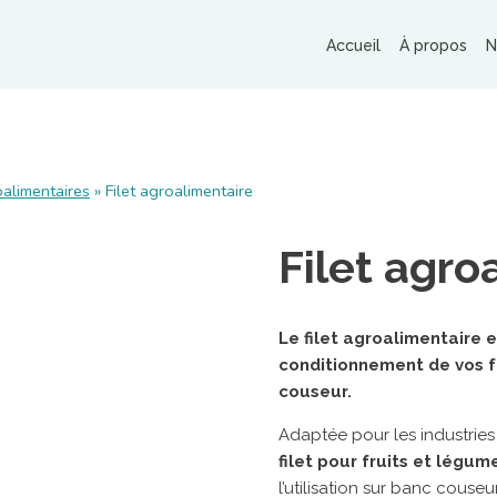
Accueil
À propos
N
MACHINES ET MATÉRIELS
RO
alimentaires
»
Filet agroalimentaire
Banderoleuses
Tables de cerclage
Filet agro
Cercleuses portatives
Adhésiveuses
Machine de matelassage
Le filet agroalimentaire 
MAR
conditionnement de vos f
Imprimantes à jet d’encre
R
couseur.
Machines de fermeture agro-alimentaires
St
Autres matériels pour emballage
Adaptée pour les industries
R
filet pour fruits et légum
l’utilisation sur banc couseur