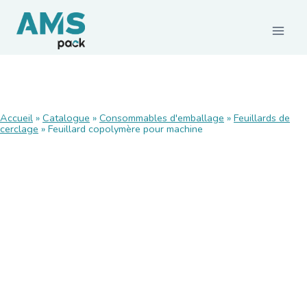
CONSOMMABLES
Accueil
»
Catalogue
»
Consommables d'emballage
»
Feuillards de
cerclage
Films et palettisation
»
Feuillard copolymère pour machine
Emballages carton
Rubans adhésifs
Feuillards de cerclage
Calage / protection
Pochettes d’expédition
Emballages agroalimentaires
Emballages durables
MACHINES ET MATÉRIELS