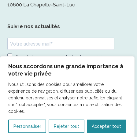
10600 La Chapelle-Saint-Luc
Suivre nos actualités
J'accepte de recevoir vos e-mails et confirme avoir pris
connaissance de votre politique de confidentialité et
Nous accordons une grande importance à
mentions légales.
votre vie privée
Vous pouvez vous désinscrire à tout moment en cliquant sur le
lien présent dans nos emails.
Nous utilisons des cookies pour améliorer votre
expérience de navigation, diffuser des publicités ou du
S'inscrire
contenu personnalisés et analyser notre trafic. En cliquant
sur "Tout accepter", vous consentez à notre utilisation des
cookies.
© 2026 AMS pack -
Mentions légales
- Tous droits
Personnaliser
Rejeter tout
Accepter tout
réservés