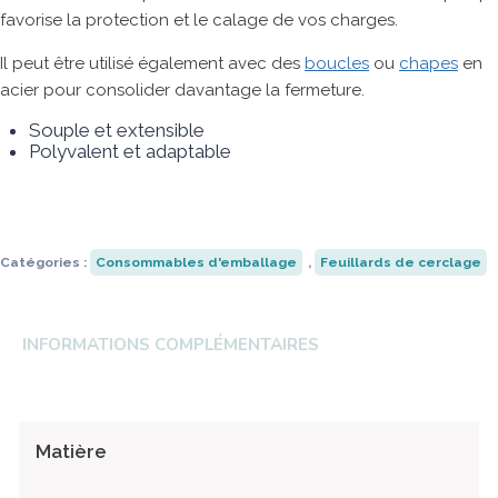
favorise la protection et le calage de vos charges.
Robopac
Universal Robots
Anser
Strapack
Transpak
HSM
Fischbein
Ripack
Il peut être utilisé également avec des
boucles
ou
chapes
en
acier pour consolider davantage la fermeture.
Souple et extensible
Polyvalent et adaptable
Catégories :
Consommables d'emballage
,
Feuillards de cerclage
INFORMATIONS COMPLÉMENTAIRES
Matière