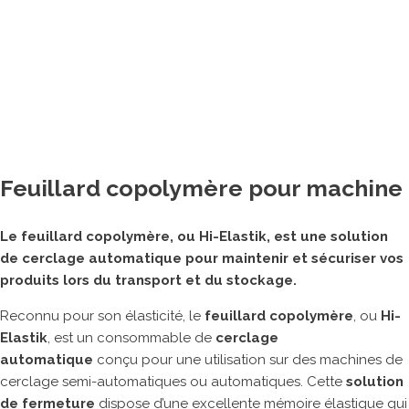
Banderoleuses
Tables de cerclage
Cercleuses portatives
Adhésiveuses
Machine de matelassage
Imprimantes à jet d’encre
Feuillard copolymère pour machine
Machines de fermeture agro-alimentaires
Autres matériels pour emballage
Le feuillard copolymère, ou Hi-Elastik, est une solution
ROBOTS COLLABORATIFS
de cerclage automatique pour maintenir et sécuriser vos
produits lors du transport et du stockage.
Reconnu pour son élasticité, le
feuillard copolymère
, ou
Hi-
Elastik
, est un consommable de
cerclage
automatique
conçu pour une utilisation sur des machines de
cerclage semi-automatiques ou automatiques. Cette
solution
MARQUES PARTENAIRES
de fermeture
dispose d’une excellente mémoire élastique qui