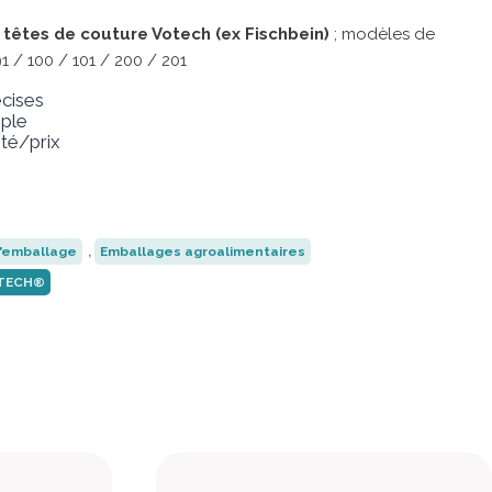
s
têtes de couture Votech (ex Fischbein)
; modèles de
 / 100 / 101 / 200 / 201
écises
mple
ité/prix
'emballage
,
Emballages agroalimentaires
TECH®