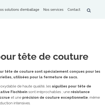
os solutions d’emballage
Nos services
Contact
BOTS COLLABORATIFS
pour tête de couture
pour tête de couture sont spécialement conçues pour les
QUES PARTENAIRES
ielles, utilisées pour la fermeture de sacs.
obopac
Universal Robots
Anser
inoxydable de haute qualité, les
aiguilles pour tête de
rapack
Transpak
HSM
Fischbein
ative Fischbein
sont irréprochables ; une
résistance
ipack
accrue
et une
précision de couture exceptionnelle
, même
uction intensives.