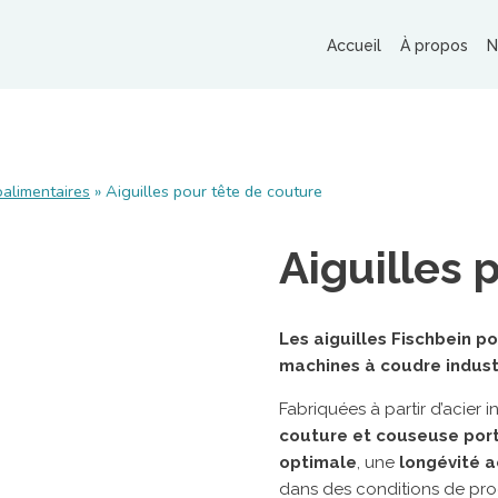
Accueil
À propos
N
MACHINES ET MATÉRIELS
RO
alimentaires
»
Aiguilles pour tête de couture
Banderoleuses
Tables de cerclage
Aiguilles 
Cercleuses portatives
Adhésiveuses
Machine de matelassage
Les aiguilles Fischbein 
MAR
machines à coudre industr
Imprimantes à jet d’encre
R
Machines de fermeture agro-alimentaires
Fabriquées à partir d’acier 
St
Autres matériels pour emballage
couture et couseuse port
R
optimale
, une
longévité 
dans des conditions de prod