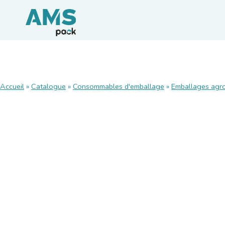
CONSOMMABLES
Accueil
»
Catalogue
»
Consommables d'emballage
»
Emballages agro
Films et palettisation
Emballages carton
Rubans adhésifs
Feuillards de cerclage
Calage / protection
Pochettes d’expédition
Emballages agroalimentaires
Emballages durables