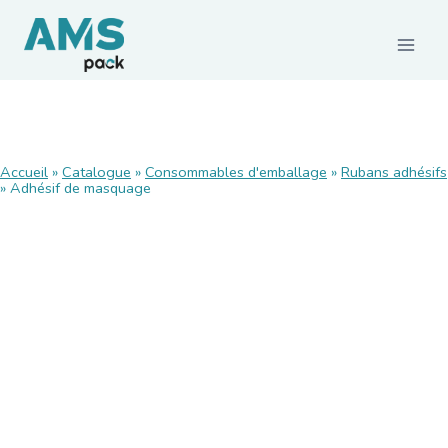
CONSOMMABLES
Accueil
»
Catalogue
»
Consommables d'emballage
»
Rubans adhésifs
»
Adhésif de masquage
Films et palettisation
Emballages carton
Rubans adhésifs
Feuillards de cerclage
Calage / protection
Pochettes d’expédition
Emballages agroalimentaires
Emballages durables
MACHINES ET MATÉRIELS