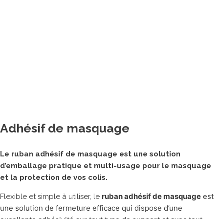
Banderoleuses
Tables de cerclage
Cercleuses portatives
Adhésiveuses
Machine de matelassage
Imprimantes à jet d’encre
Machines de fermeture agro-alimentaires
Autres matériels pour emballage
Adhésif de masquage
ROBOTS COLLABORATIFS
Le ruban adhésif de masquage est une solution
d’emballage pratique et multi-usage pour le masquage
et la protection de vos colis.
ruban adhésif de masquage
est
Flexible et simple à utiliser, le
une solution de fermeture efficace qui dispose d’une
MARQUES PARTENAIRES