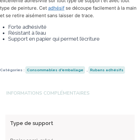
excellente adhésivité sur tout type de support et avec tout
type de peinture. Cet
adhésif
se découpe facilement à la main
Robopac
Universal Robots
Anser
Strapack
et se retire aisément sans laisser de trace.
Transpak
HSM
Fischbein
Ripack
Forte adhésivité
Résistant à l’eau
Support en papier qui permet l’écriture
Catégories :
Consommables d'emballage
,
Rubans adhésifs
INFORMATIONS COMPLÉMENTAIRES
Type de support